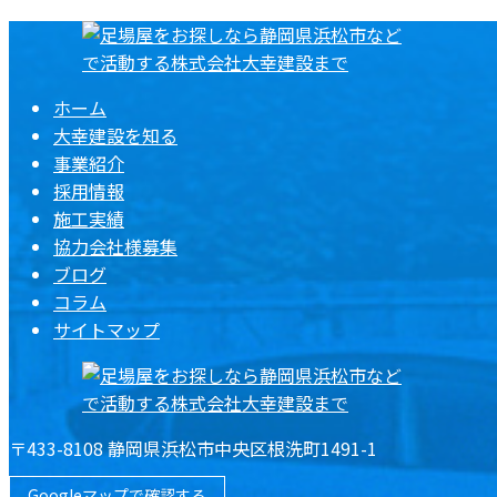
ホーム
大幸建設を知る
事業紹介
採用情報
施工実績
協力会社様募集
ブログ
コラム
サイトマップ
〒433-8108 静岡県浜松市中央区根洗町1491-1
Googleマップで確認する