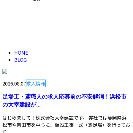
ブログ
CONTACT
BLOG
HOME
BLOG
2026.08.07
求人情報
足場工・鳶職人の求人応募前の不安解消！浜松市
の大幸建設が...
はじめまして！株式会社大幸建設です。 弊社では静岡県浜
松市や磐田市を中心に、仮設工事一式（鳶足場）を行ってお
り...