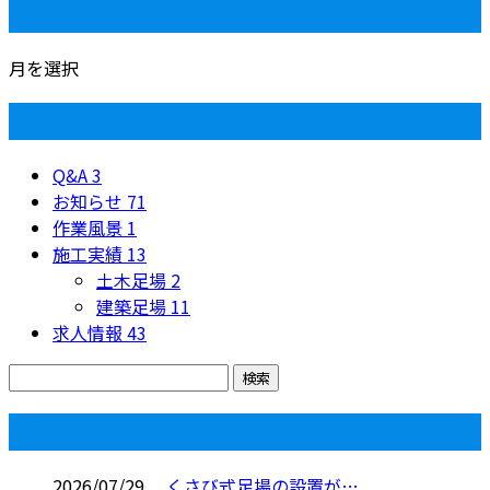
月別アーカイブ
月を選択
カテゴリー
Q&A
3
お知らせ
71
作業風景
1
施工実績
13
土木足場
2
建築足場
11
求人情報
43
コラム
2026/07/29
くさび式足場の設置が…