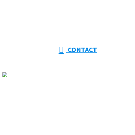
【受付】8:00～18:00【定休日】日曜日
CONTACT
ホーム
大幸建設を知る
事業紹介
採用情報
施工実績
協力会社様募集