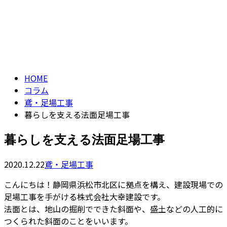
コラム
CONTACT
column
HOME
コラム
鳶・足場工事
暮らしを支える法面足場工事
暮らしを支える法面足場工事
2020.12.22
鳶・足場工事
こんにちは！静岡県浜松市北区に拠点を構え、建設現場での
足場工事を手がける株式会社大幸建設です。
法面とは、地山の掘削でできた斜面や、盛土などの人工的に
つくられた斜面のことをいいます。