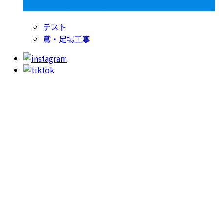
コラムカテゴリ
テスト
鳶・足場工事
お問い合わせ
053-415-9201
【受付】8:00～18:00【定休日】日曜日