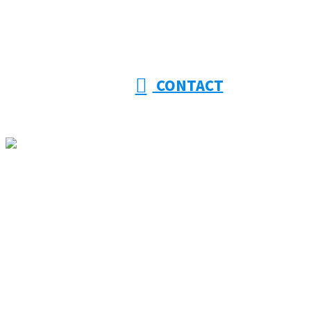
CONTACT
ホーム
大幸建設を知る
事業紹介
採用情報
施工実績
協力会社様募集
ブログ
コラム