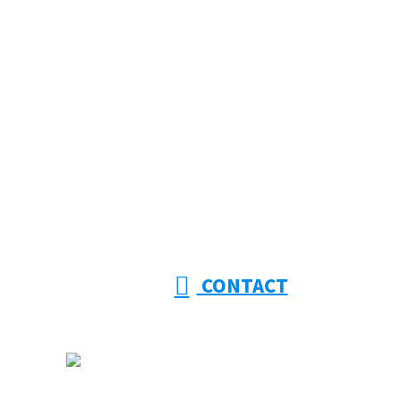
お問い合わせ
053-415-9201
【受付】8:00～18:00【定休日】日曜日
CONTACT