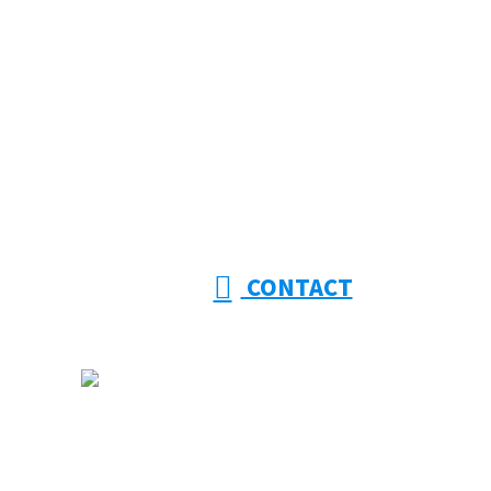
053-415-9201
【受付】8:00～18:00【定休日】日曜日
CONTACT
ホーム
大幸建設を知る