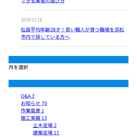
できる業者の選び方
2026.03.18
社員平均年齢28才！若い職人が育つ職場を浜松
市内で探している方へ
月別アーカイブ
月を選択
カテゴリー
Q&A
3
お知らせ
70
作業風景
1
施工実績
13
土木足場
2
建築足場
11