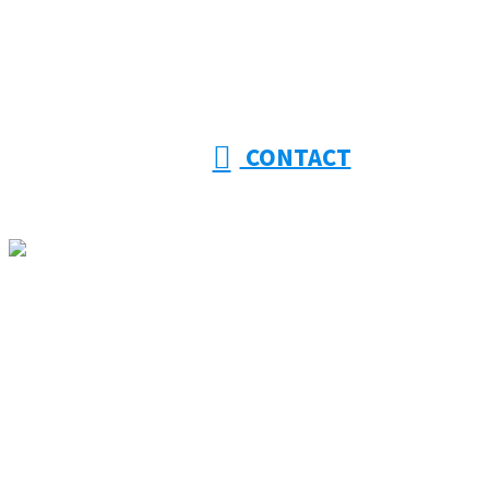
【受付】8:00～18:00【定休日】日曜日
CONTACT
ホーム
大幸建設を知る
事業紹介
採用情報
施工実績
協力会社様募集
ブログ