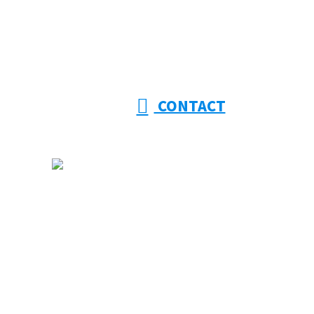
CONTACT
ホーム
大幸建設を知る
事業紹介
採用情報
施工実績
協力会社様募集