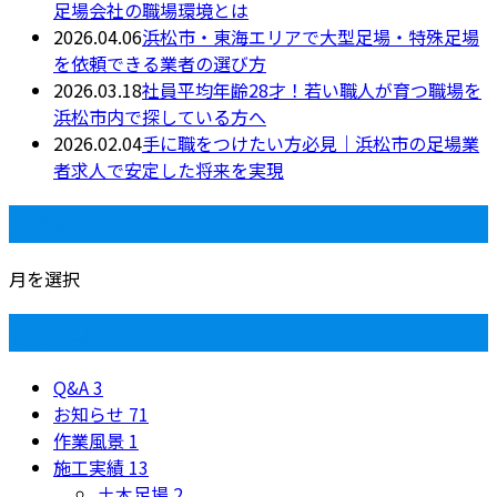
足場会社の職場環境とは
2026.04.06
浜松市・東海エリアで大型足場・特殊足場
を依頼できる業者の選び方
2026.03.18
社員平均年齢28才！若い職人が育つ職場を
浜松市内で探している方へ
2026.02.04
手に職をつけたい方必見｜浜松市の足場業
者求人で安定した将来を実現
月別アーカイブ
月を選択
カテゴリー
Q&A
3
お知らせ
71
作業風景
1
施工実績
13
土木足場
2