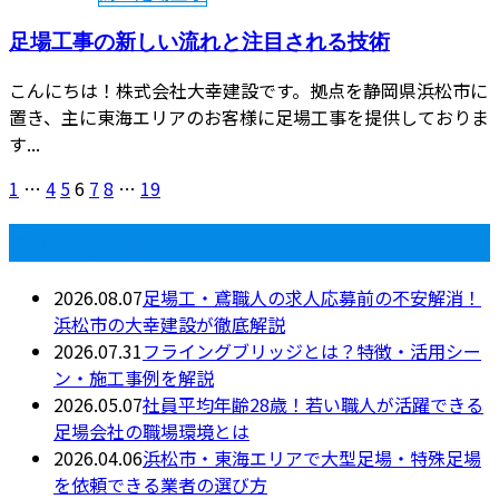
足場工事の新しい流れと注目される技術
こんにちは！株式会社大幸建設です。拠点を静岡県浜松市に
置き、主に東海エリアのお客様に足場工事を提供しておりま
す...
1
…
4
5
6
7
8
…
19
最近の投稿
2026.08.07
足場工・鳶職人の求人応募前の不安解消！
浜松市の大幸建設が徹底解説
2026.07.31
フライングブリッジとは？特徴・活用シー
ン・施工事例を解説
2026.05.07
社員平均年齢28歳！若い職人が活躍できる
足場会社の職場環境とは
2026.04.06
浜松市・東海エリアで大型足場・特殊足場
を依頼できる業者の選び方