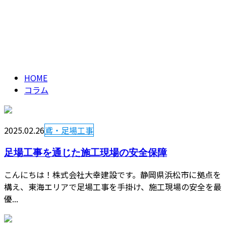
コラム
CONTACT
column
HOME
コラム
2025.02.26
鳶・足場工事
足場工事を通じた施工現場の安全保障
こんにちは！株式会社大幸建設です。静岡県浜松市に拠点を
構え、東海エリアで足場工事を手掛け、施工現場の安全を最
優...