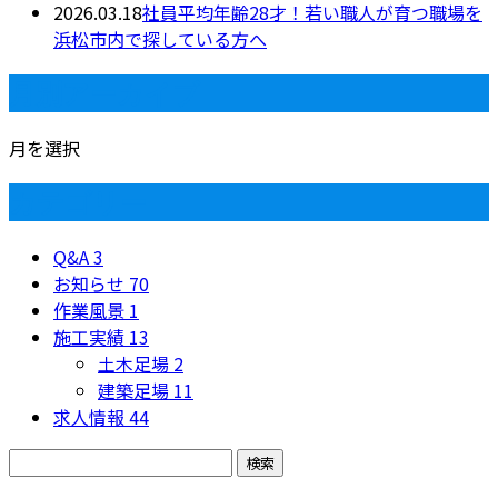
2026.03.18
社員平均年齢28才！若い職人が育つ職場を
浜松市内で探している方へ
月別アーカイブ
月を選択
カテゴリー
Q&A
3
お知らせ
70
作業風景
1
施工実績
13
土木足場
2
建築足場
11
求人情報
44