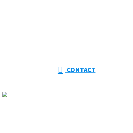
053-415-9201
【受付】8:00～18:00【定休日】日曜日
CONTACT
ホーム
大幸建設を知る
事業紹介