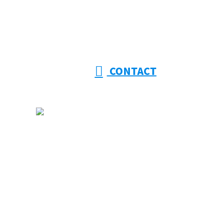
CONTACT
ホーム
大幸建設を知る
事業紹介
採用情報
施工実績
協力会社様募集