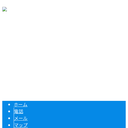
〒433-8108 静岡県浜松市中央区根洗町1491-1
Googleマップで確認する
TEL 053-415-9201 / FAX 053-415-9202
足場工事は静岡県浜松市中央区の株式会社大幸建設にお任せ
Copyright © 足場屋をお探しなら静岡県浜松市などで活動する株式会社大
幸建設まで. All rights reserved.
ホーム
電話
メール
マップ