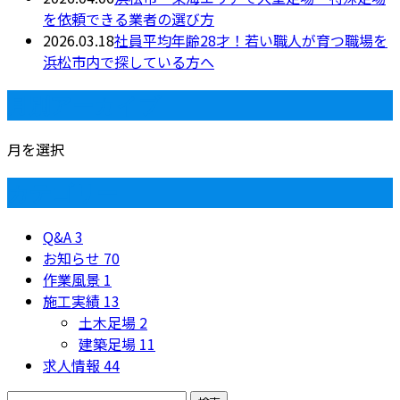
を依頼できる業者の選び方
2026.03.18
社員平均年齢28才！若い職人が育つ職場を
浜松市内で探している方へ
月別アーカイブ
月を選択
カテゴリー
Q&A
3
お知らせ
70
作業風景
1
施工実績
13
土木足場
2
建築足場
11
求人情報
44