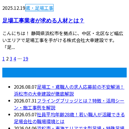
2025.12.19
鳶・足場工事
足場工事業者が求める人材とは？
こんにちは！ 静岡県浜松市を拠点に、中区・北区など幅広
いエリアで足場工事を手がける株式会社大幸建設です。
「足...
1
2
3
4
…
19
最近の投稿
2026.08.07
足場工・鳶職人の求人応募前の不安解消！
浜松市の大幸建設が徹底解説
2026.07.31
フライングブリッジとは？特徴・活用シー
ン・施工事例を解説
2026.05.07
社員平均年齢28歳！若い職人が活躍できる
足場会社の職場環境とは
2026.04.06
浜松市・東海エリアで大型足場・特殊足場