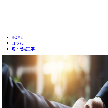
鳶・足場工事
CONTACT
column
HOME
コラム
鳶・足場工事