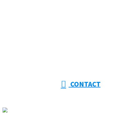
053-415-9201
【受付】8:00～18:00【定休日】日曜日
CONTACT
ホーム
大幸建設を知る