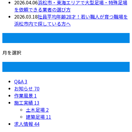
2026.04.06
浜松市・東海エリアで大型足場・特殊足場
を依頼できる業者の選び方
2026.03.18
社員平均年齢28才！若い職人が育つ職場を
浜松市内で探している方へ
月別アーカイブ
月を選択
カテゴリー
Q&A
3
お知らせ
70
作業風景
1
施工実績
13
土木足場
2
建築足場
11
求人情報
44