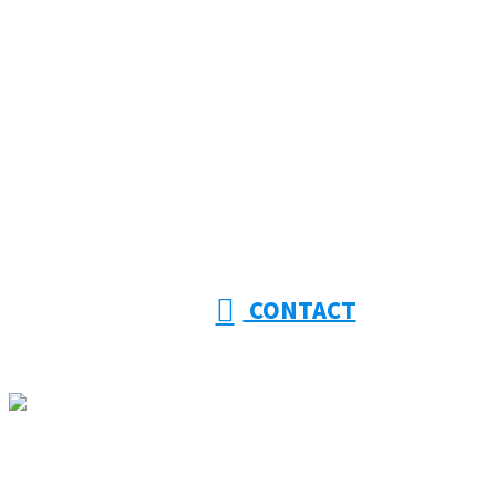
053-415-9201
【受付】8:00～18:00【定休日】日曜日
CONTACT
ホーム