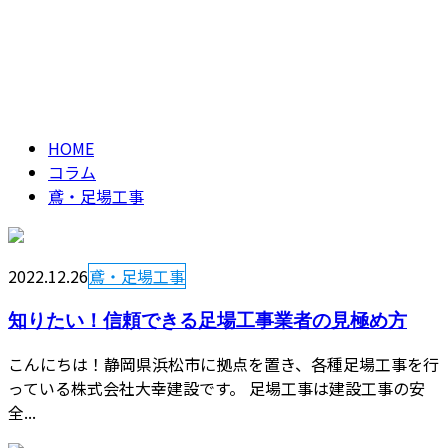
鳶・足場工事
CONTACT
column
HOME
コラム
鳶・足場工事
2022.12.26
鳶・足場工事
知りたい！信頼できる足場工事業者の見極め方
こんにちは！静岡県浜松市に拠点を置き、各種足場工事を行
っている株式会社大幸建設です。 足場工事は建設工事の安
全...